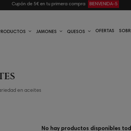
Cupón de 5€ en tu primera compra
BIENVENIDA-5
OFERTAS
SOBR
PRODUCTOS
JAMONES
QUESOS
tes
ariedad en aceites
No hay productos disponibles to