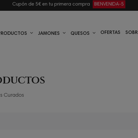
Cupón de 5€ en tu primera compra
BIENVENIDA-5
OFERTAS
SOBR
PRODUCTOS
JAMONES
QUESOS
oductos
s Curados