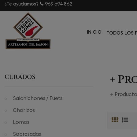
¿Te ayudamos?
963 694 862
INICIO
TODOS LOS 
+ Pr
CURADOS
+ Producto
Salchichones / Fuets
Chorizos
Lomos
Sobrasadas