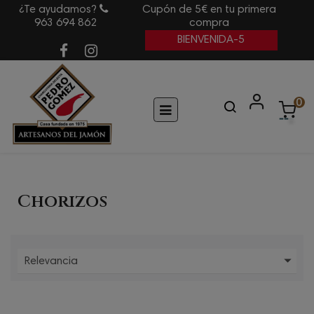
¿Te ayudamos?
Cupón de 5€ en tu primera
963 694 862
compra
BIENVENIDA-5
0
Navegación
☰
de
palanca
Chorizos

Relevancia