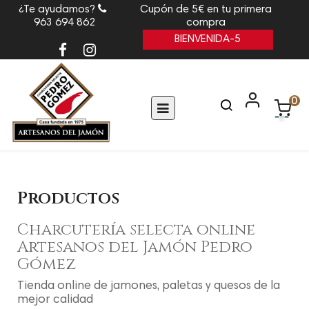
¿Te ayudamos?
Cupón de 5€ en tu primera
963 694 862
compra
BIENVENIDA-5
0
Navegación
☰
de
palanca
Productos
Charcutería selecta online
Artesanos del Jamón Pedro
Gómez
Tienda online de jamones, paletas y quesos de la
mejor calidad