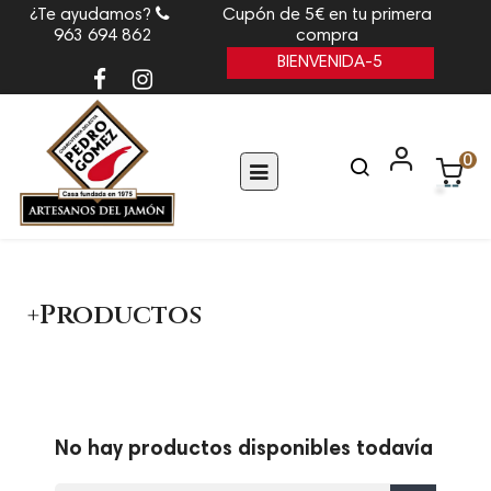
¿Te ayudamos?
Cupón de 5€ en tu primera
963 694 862
compra
BIENVENIDA-5
0
Navegación
☰
de
palanca
+Productos
No hay productos disponibles todavía